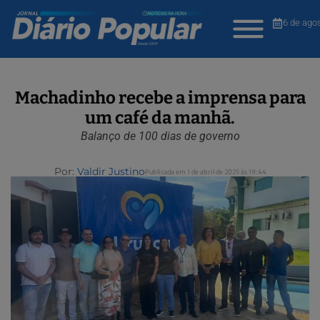
6 de ago
Machadinho recebe a imprensa para
um café da manhã.
Balanço de 100 dias de governo
Por:
Valdir Justino
Publicada em 1 de abril de 2025 às 19:44