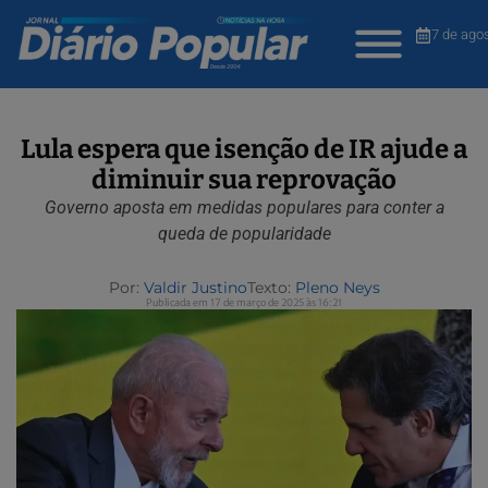
7 de ago
Lula espera que isenção de IR ajude a
diminuir sua reprovação
Governo aposta em medidas populares para conter a
queda de popularidade
Por:
Valdir Justino
Texto:
Pleno Neys
Publicada em 17 de março de 2025 às 16:21