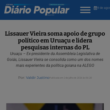
9 de ago
Lissauer Vieira soma apoio de grupo
político em Uruaçu e lidera
pesquisas internas do PL
Uruaçu – Ex-presidente da Assembleia Legislativa de
Goiás, Lissauer Vieira se consolida como um dos nomes
mais experientes da política goiana na ALEGO
Por:
Valdir Justino
Publicada em 2 de julho de 2026 às 06:20