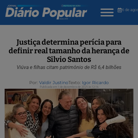
6 de ago
Justiça determina perícia para
definir real tamanho da herança de
Silvio Santos
Viúva e filhas citam patrimônio de R$ 6,4 bilhões
Por:
Valdir Justino
Texto:
Igor Ricardo
Publicada em 1 de dezembro de 2025 às 12:14