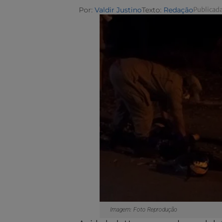
Por:
Valdir Justino
Texto:
Redação
Publicada
Imagem: Foto Reprodução