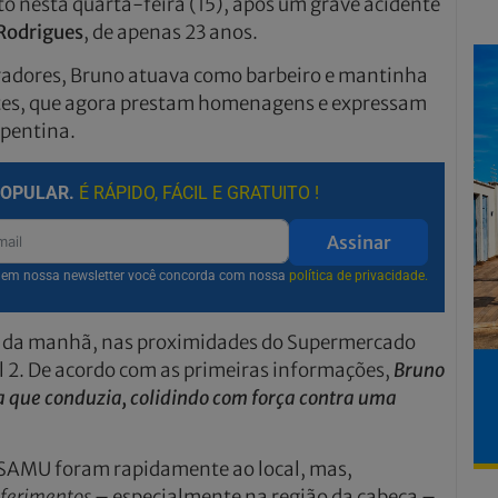
o nesta quarta-feira (15), após um grave acidente
Rodrigues
, de apenas 23 anos.
radores, Bruno atuava como barbeiro e mantinha
ntes, que agora prestam homenagens e expressam
epentina.
POPULAR.
É RÁPIDO, FÁCIL E GRATUITO !
Assinar
r em nossa newsletter você concorda com nossa
política de privacidade.
1h da manhã, nas proximidades do Supermercado
l 2. De acordo com as primeiras informações,
Bruno
ta que conduzia, colidindo com força contra uma
 SAMU foram rapidamente ao local, mas,
 ferimentos
– especialmente na região da cabeça –