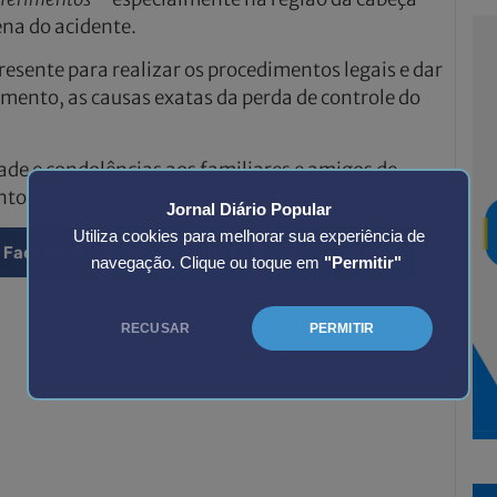
ena do acidente.
resente para realizar os procedimentos legais e dar
omento, as causas exatas da perda de controle do
ade e condolências aos familiares e amigos de
o tão difícil.
Jornal Diário Popular
Utiliza cookies para melhorar sua experiência de
Facebook
Twitter
LinkedIn
navegação. Clique ou toque em
"Permitir"
RECUSAR
PERMITIR