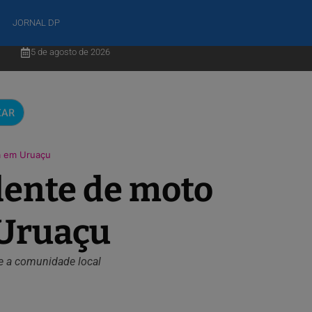
JORNAL DP
5 de agosto de 2026
CAR
a em Uruaçu
dente de moto
 Uruaçu
ve a comunidade local