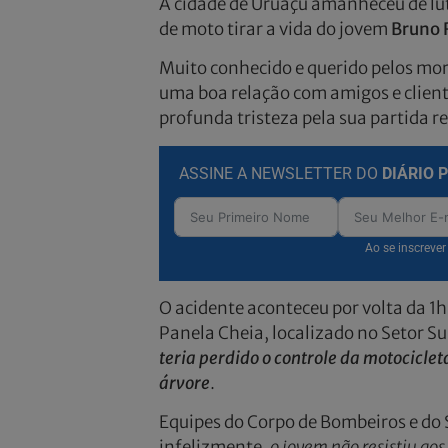
A cidade de Uruaçu amanheceu de lut
de moto tirar a vida do jovem
Bruno 
Muito conhecido e querido pelos mo
uma boa relação com amigos e clie
profunda tristeza pela sua partida r
ASSINE A NEWSLETTER DO
DIÁRIO 
Ao se inscreve
O acidente aconteceu por volta da 
Panela Cheia, localizado no Setor Su
teria perdido o controle da motocicle
árvore
.
Equipes do Corpo de Bombeiros e do
infelizmente,
o jovem não resistiu aos