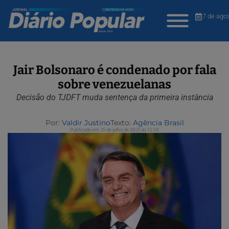
7 de ago
Jair Bolsonaro é condenado por fala
sobre venezuelanas
Decisão do TJDFT muda sentença da primeira instância
Por:
Valdir Justino
Texto:
Agência Brasil
Publicada em 25 de julho de 2025 às 12:50