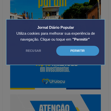
Jornal Diário Popular
Utiliza cookies para melhorar sua experiência de
navegação. Clique ou toque em
"Permitir"
RECUSAR
PERMITIR