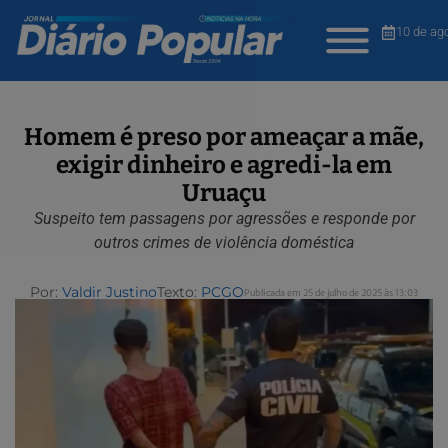
10 de ag
Homem é preso por ameaçar a mãe,
exigir dinheiro e agredi-la em
Uruaçu
Suspeito tem passagens por agressões e responde por
outros crimes de violência doméstica
Por:
Valdir Justino
Texto:
PCGO
Publicada em 25 de julho de 2025 às 13:03