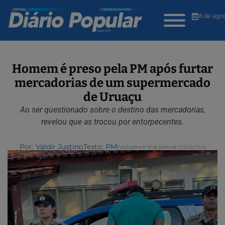
8 de ago
Homem é preso pela PM após furtar
mercadorias de um supermercado
de Uruaçu
Ao ser questionado sobre o destino das mercadorias,
revelou que as trocou por entorpecentes.
Por:
Valdir Justino
Texto:
PM
Publicada em 18 de junho de 2025 às 12:16