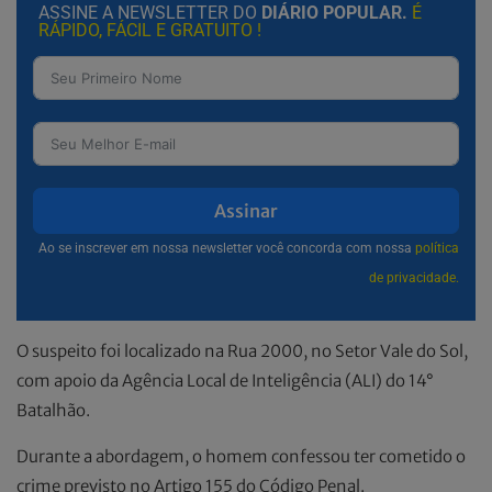
ASSINE A NEWSLETTER DO
DIÁRIO POPULAR.
É
RÁPIDO, FÁCIL E GRATUITO !
Assinar
Ao se inscrever em nossa newsletter você concorda com nossa
política
de privacidade.
O suspeito foi localizado na Rua 2000, no Setor Vale do Sol,
com apoio da Agência Local de Inteligência (ALI) do 14°
Batalhão.
Durante a abordagem, o homem confessou ter cometido o
crime previsto no Artigo 155 do Código Penal.