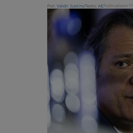
Por:
Valdir Justino
Texto:
AE
Publicada em 17