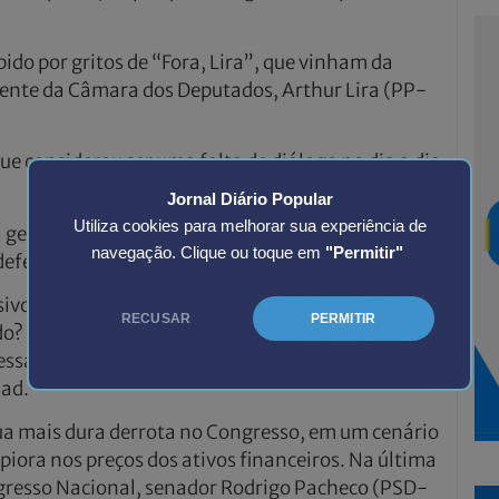
ido por gritos de “Fora, Lira”, que vinham da
idente da Câmara dos Deputados, Arthur Lira (PP-
e considerou ser uma falta de diálogo no dia a dia
Jornal Diário Popular
Utiliza cookies para melhorar sua experiência de
a gente não dialoga com o serviço público,
navegação. Clique ou toque em
"Permitir"
 defender do que está acontecendo – afirmou.
ivo: que lei vão aprovar? O que vão fazer? Que
RECUSAR
PERMITIR
o? Por que não se dedicam a coisas sérias, que vão
essa espuma toda para criar cizânia na sociedade e
dad.
ua mais dura derrota no Congresso, em um cenário
 piora nos preços dos ativos financeiros. Na última
ongresso Nacional, senador Rodrigo Pacheco (PSD-