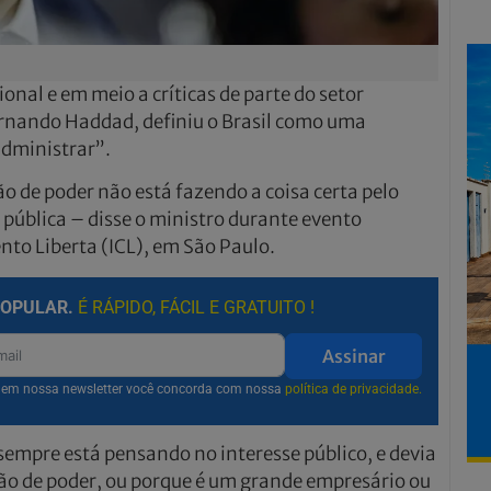
nal e em meio a críticas de parte do setor
ernando Haddad, definiu o Brasil como uma
administrar”.
o de poder não está fazendo a coisa certa pelo
da pública – disse o ministro durante evento
to Liberta (ICL), em São Paulo.
POPULAR.
É RÁPIDO, FÁCIL E GRATUITO !
Assinar
r em nossa newsletter você concorda com nossa
política de privacidade.
empre está pensando no interesse público, e devia
ão de poder, ou porque é um grande empresário ou