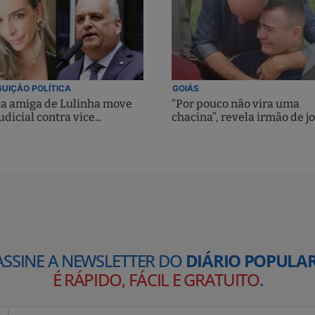
UIÇÃO POLÍTICA
GOIÁS
ta amiga de Lulinha move
“Por pouco não vira uma
udicial contra vice...
chacina”, revela irmão de jo
ASSINE A NEWSLETTER DO
DIÁRIO POPULAR
É RÁPIDO, FÁCIL E GRATUITO
.