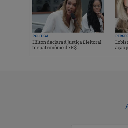
POLÍTICA
PERSEG
Hilton declara à Justiça Eleitoral
Lobis
ter patrimônio de R$...
ação j