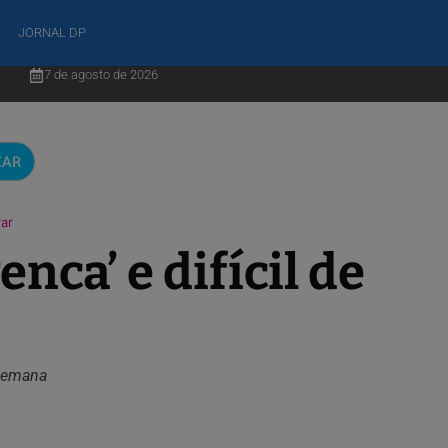
JORNAL DP
7 de agosto de 2026
CAR
rar
nca’ e difícil de
 semana