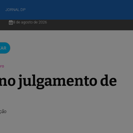
JORNAL DP
8 de agosto de 2026
CAR
aro
 no julgamento de
ação