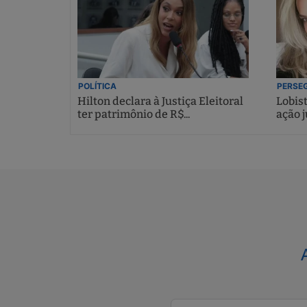
POLÍTICA
PERSEG
Hilton declara à Justiça Eleitoral
Lobis
ter patrimônio de R$...
ação j