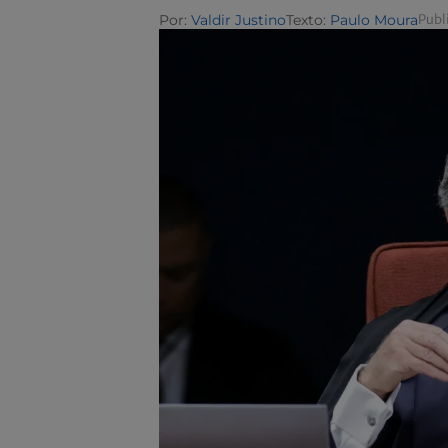
Por:
Valdir Justino
Texto:
Paulo Moura
Publ