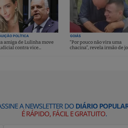
UIÇÃO POLÍTICA
GOIÁS
ta amiga de Lulinha move
“Por pouco não vira uma
udicial contra vice...
chacina”, revela irmão de jo
ASSINE A NEWSLETTER DO
DIÁRIO POPULAR
É RÁPIDO, FÁCIL E GRATUITO
.