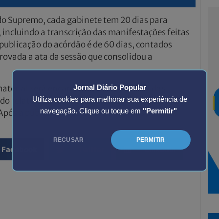
do Supremo, cada gabinete tem 20 dias para
, incluindo a transcrição das manifestações feitas
publicação do acórdão é de 60 dias, contados
rovada a ata da sessão que consolidou a
material será encaminhado à Secretaria das
Jornal Diário Popular
do relator Alexandre de Moraes. Cabe a ele redigir
Utiliza cookies para melhorar sua experiência de
navegação. Clique ou toque em
"Permitir"
 Após a publicação, as defesas dos réus poderão
RECUSAR
PERMITIR
Facebook
Twitter
LinkedIn