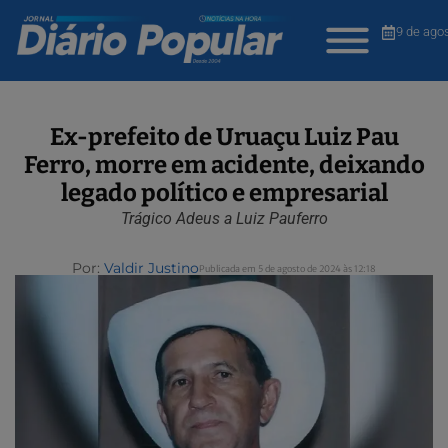
9 de ago
Ex-prefeito de Uruaçu Luiz Pau
Ferro, morre em acidente, deixando
legado político e empresarial
Trágico Adeus a Luiz Pauferro
Por:
Valdir Justino
Publicada em 5 de agosto de 2024 às 12:18