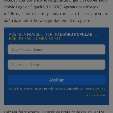
recebeu atendimento no Hospital de Urgências Governador
Otávio Lage de Siqueira (HUGOL). Apesar dos esforços
médicos, ele sofreu uma parada cardíaca e faleceu por volta
da 1h da manhã desta segunda-feira, 5 de agosto.
ASSINE A NEWSLETTER DO
DIÁRIO POPULAR.
É
RÁPIDO, FÁCIL E GRATUITO !
Assinar
Ao se inscrever em nossa newsletter você concorda com nossa
política
de privacidade.
Luiz Pauferro exerceu o cargo de prefeito de Uruaçu entre