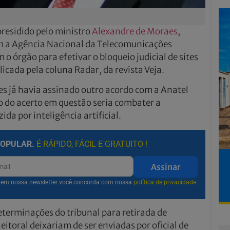
 presidido pelo ministro
Alexandre de Moraes
,
m a Agência Nacional da Telecomunicações
 o órgão para efetivar o bloqueio judicial de sites
icada pela coluna Radar, da revista Veja.
 já havia assinado outro acordo com a Anatel
to do acerto em questão seria combater a
a por inteligência artificial.
POPULAR.
É RÁPIDO, FÁCIL E GRATUITO !
Assinar
r em nossa newsletter você concorda com nossa
política de privacidade.
eterminações do tribunal para retirada de
eitoral deixariam de ser enviadas por oficial de