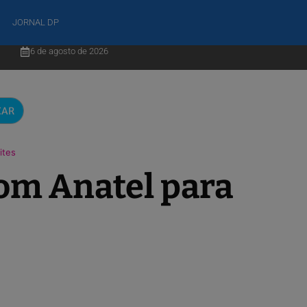
JORNAL DP
6 de agosto de 2026
CAR
ites
com Anatel para