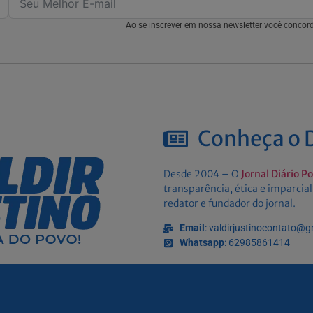
Ao se inscrever em nossa newsletter você conco
Conheça o D
Desde 2004 – O
Jornal Diário P
transparência, ética e imparcial
redator e fundador do jornal.
Email
: valdirjustinocontato@
Whatsapp
: 62985861414