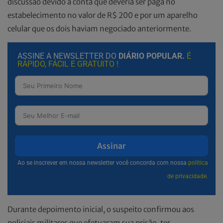
discussão devido à conta que deveria ser paga no
estabelecimento no valor de R$ 200 e por um aparelho
celular que os dois haviam negociado anteriormente.
ASSINE A NEWSLETTER DO
DIÁRIO POPULAR.
É
RÁPIDO, FÁCIL E GRATUITO !
Assinar
Ao se inscrever em nossa newsletter você concorda com nossa
política
de privacidade.
Durante depoimento inicial, o suspeito confirmou aos
policiais militares que efetuaram sua prisão, ter