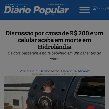
9 de ago
Discussão por causa de R$ 200 e um
celular acaba em morte em
Hidrolândia
Os dois passaram a noite bebendo em um bar antes do
crime
Por:
Valdir Justino
Texto:
Henrique Alcaraz
Publicada em 10 de outubro de 2025 às 15:14