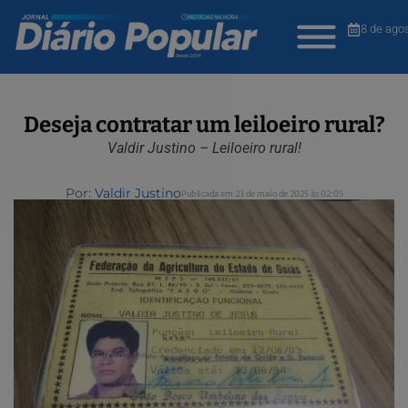
8 de ago
Deseja contratar um leiloeiro rural?
Valdir Justino – Leiloeiro rural!
Por:
Valdir Justino
Publicada em 23 de maio de 2025 às 02:05