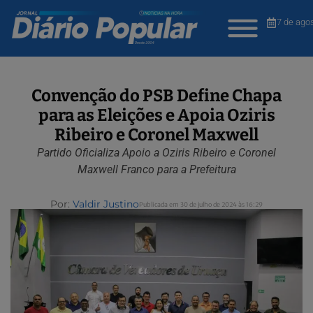
7 de ago
Convenção do PSB Define Chapa
para as Eleições e Apoia Oziris
Ribeiro e Coronel Maxwell
Partido Oficializa Apoio a Oziris Ribeiro e Coronel
Maxwell Franco para a Prefeitura
Por:
Valdir Justino
Publicada em 30 de julho de 2024 às 16:29