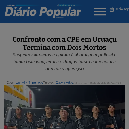
10 de ag
Confronto com a CPE em Uruaçu
Termina com Dois Mortos
Suspeitos armados reagiram à abordagem policial e
foram baleados; armas e drogas foram apreendidas
durante a operação
Por:
Valdir Justino
Texto:
Redação
Publicada em 10 de abril de 2025 às 12:17