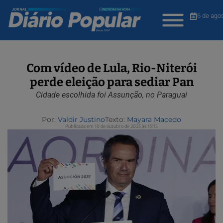
6 de ago
Com vídeo de Lula, Rio-Niterói
perde eleição para sediar Pan
Cidade escolhida foi Assunção, no Paraguai
Por:
Valdir Justino
Texto:
Mayara Macedo
Publicada em 10 de outubro de 2025 às 15:13