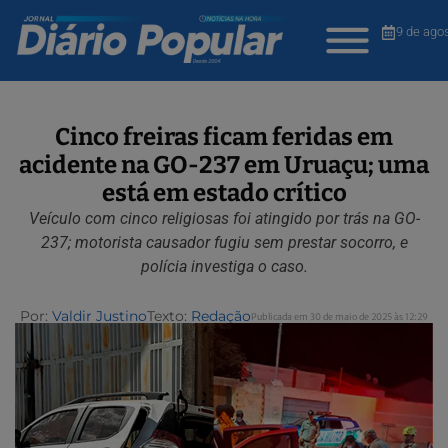
9 de ago
Cinco freiras ficam feridas em
acidente na GO-237 em Uruaçu; uma
está em estado crítico
Veículo com cinco religiosas foi atingido por trás na GO-
237; motorista causador fugiu sem prestar socorro, e
polícia investiga o caso.
Por:
Valdir Justino
Texto:
Redação
Publicada em 30 de maio de 2025 às 12:29