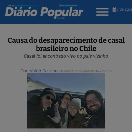
7 de ago
Causa do desaparecimento de casal
brasileiro no Chile
Casal foi encontrado vivo no país vizinho
Por:
Valdir Justino
Publicada em 25 de agosto de 2024 às 17:35