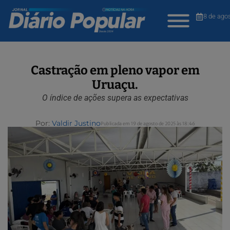
8 de ago
Castração em pleno vapor em
Uruaçu.
O índice de ações supera as expectativas
Por:
Valdir Justino
Publicada em 19 de agosto de 2025 às 18:46