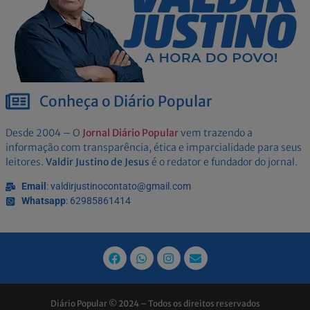
Conheça o Diário Popular
Desde 2004 – O
Jornal Diário Popular
vem trazendo a
informação com transparência, ética e imparcialidade para seus
leitores.
Valdir Justino de Jesus
é o redator e fundador do jornal.
Email
: valdirjustinocontato@gmail.com
Whatsapp
: 62985861414
Diário Popular © 2024 – Todos os direitos reservados