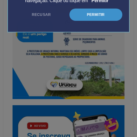
navegação. Clique ou toque em
"Permitir"
RECUSAR
PERMITIR