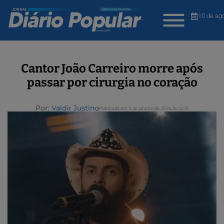
10 de ag
Cantor João Carreiro morre após
passar por cirurgia no coração
Por:
Valdir Justino
Publicada em 4 de janeiro de 2024 às 12:13