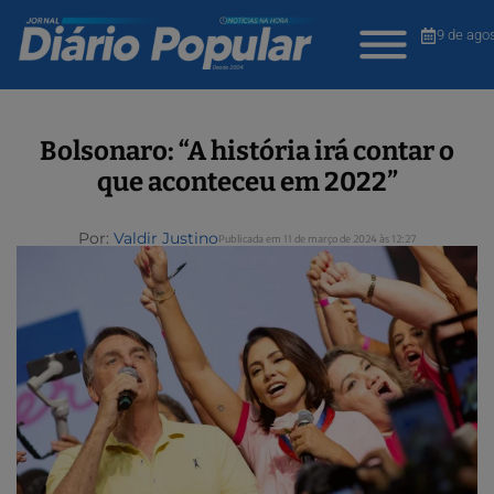
9 de ago
Bolsonaro: “A história irá contar o
que aconteceu em 2022”
Por:
Valdir Justino
Publicada em 11 de março de 2024 às 12:27