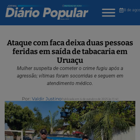
8 de ago
Ataque com faca deixa duas pessoas
feridas em saída de tabacaria em
Uruaçu
Mulher suspeita de cometer o crime fugiu após a
agressão; vítimas foram socorridas e seguem em
atendimento médico.
Por:
Valdir Justino
Publicada em 4 de outubro de 2025 às 11:41