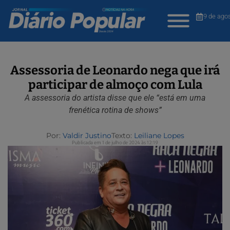
9 de ago
Assessoria de Leonardo nega que irá
participar de almoço com Lula
A assessoria do artista disse que ele “está em uma
frenética rotina de shows”
Por:
Valdir Justino
Texto:
Leiliane Lopes
Publicada em 1 de julho de 2024 às 12:19