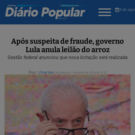
8 de ago
Após suspeita de fraude, governo
Lula anula leilão do arroz
Gestão federal anunciou que nova licitação será realizada
Por:
charles
Publicada em 11 de junho de 2024 às 15:32