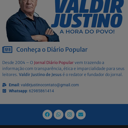
Conheça o Diário Popular
Desde 2004 – O
Jornal Diário Popular
vem trazendo a
informação com transparência, ética e imparcialidade para seus
leitores.
Valdir Justino de Jesus
é o redator e fundador do jornal.
Email
: valdirjustinocontato@gmail.com
Whatsapp
: 62985861414