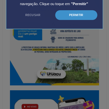
navegação. Clique ou toque em
"Permitir"
RECUSAR
PERMITIR