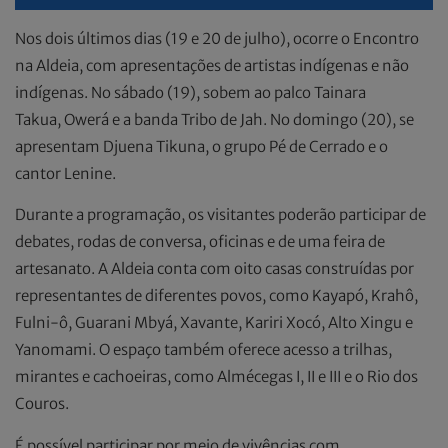
Nos dois últimos dias (19 e 20 de julho), ocorre o Encontro
na Aldeia, com apresentações de artistas indígenas e não
indígenas. No sábado (19), sobem ao palco Tainara
Takua, Owerá e a banda Tribo de Jah. No domingo (20), se
apresentam Djuena Tikuna, o grupo Pé de Cerrado e o
cantor Lenine.
Durante a programação, os visitantes poderão participar de
debates, rodas de conversa, oficinas e de uma feira de
artesanato. A Aldeia conta com oito casas construídas por
representantes de diferentes povos, como Kayapó, Krahô,
Fulni-ô, Guarani Mbyá, Xavante, Kariri Xocó, Alto Xingu e
Yanomami. O espaço também oferece acesso a trilhas,
mirantes e cachoeiras, como Almécegas I, II e III e o Rio dos
Couros.
É possível participar por meio de vivências com