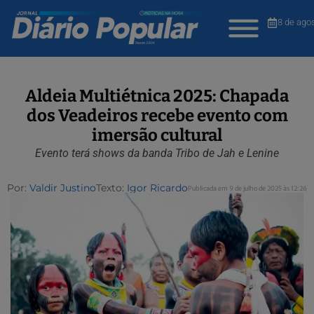
8 de ago
Aldeia Multiétnica 2025: Chapada
dos Veadeiros recebe evento com
imersão cultural
Evento terá shows da banda Tribo de Jah e Lenine
Por:
Valdir Justino
Texto:
Igor Ricardo
Publicada em 9 de julho de 2025 às 12:26