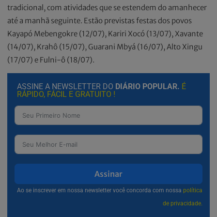
tradicional, com atividades que se estendem do amanhecer
até a manhã seguinte. Estão previstas festas dos povos
Kayapó Mebengokre (12/07), Kariri Xocó (13/07), Xavante
(14/07), Krahô (15/07), Guarani Mbyá (16/07), Alto Xingu
(17/07) e Fulni-ô (18/07).
ASSINE A NEWSLETTER DO
DIÁRIO POPULAR.
É
RÁPIDO, FÁCIL E GRATUITO !
Assinar
Ao se inscrever em nossa newsletter você concorda com nossa
política
de privacidade.