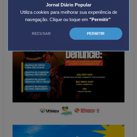
Jornal Diário Popular
Utiliza cookies para melhorar sua experiência de
navegação. Clique ou toque em
"Permitir"
RECUSAR
PERMITIR