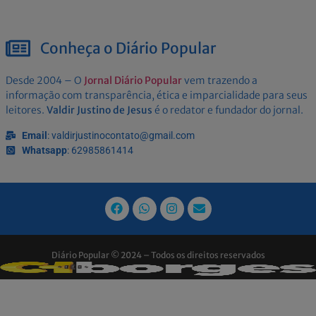
Conheça o Diário Popular
Desde 2004 – O
Jornal Diário Popular
vem trazendo a
informação com transparência, ética e imparcialidade para seus
leitores.
Valdir Justino de Jesus
é o redator e fundador do jornal.
Email
: valdirjustinocontato@gmail.com
Whatsapp
: 62985861414
Diário Popular © 2024 – Todos os direitos reservados