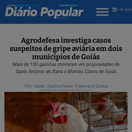
6 de ago
Agrodefesa investiga casos
suspeitos de gripe aviária em dois
municípios de Goiás
Mais de 100 galinhas morreram em propriedades de
Santo Antônio do Barra e Montes Claros de Goiás
Por:
Valdir Justino
Texto:
Francisco Costa
Publicada em 11 de junho de 2025 às 12:17