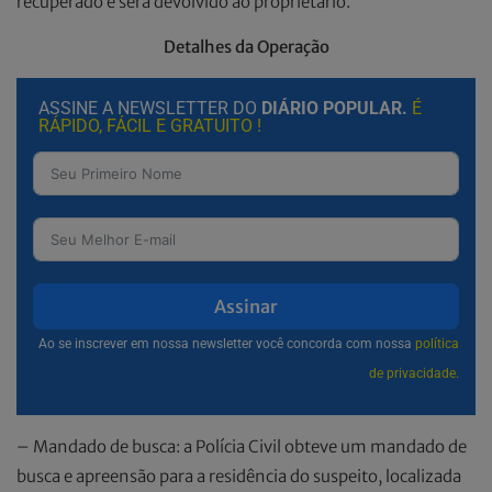
recuperado e será devolvido ao proprietário.
Detalhes da Operação
ASSINE A NEWSLETTER DO
DIÁRIO POPULAR.
É
RÁPIDO, FÁCIL E GRATUITO !
Assinar
Ao se inscrever em nossa newsletter você concorda com nossa
política
de privacidade.
– Mandado de busca: a Polícia Civil obteve um mandado de
busca e apreensão para a residência do suspeito, localizada