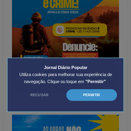
Jornal Diário Popular
Utiliza cookies para melhorar sua experiência de
navegação. Clique ou toque em
"Permitir"
RECUSAR
PERMITIR