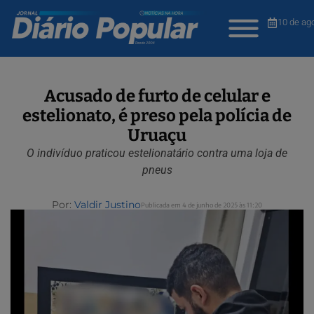
10 de ag
Acusado de furto de celular e
estelionato, é preso pela polícia de
Uruaçu
O indivíduo praticou estelionatário contra uma loja de
pneus
Por:
Valdir Justino
Publicada em 4 de junho de 2025 às 11:20