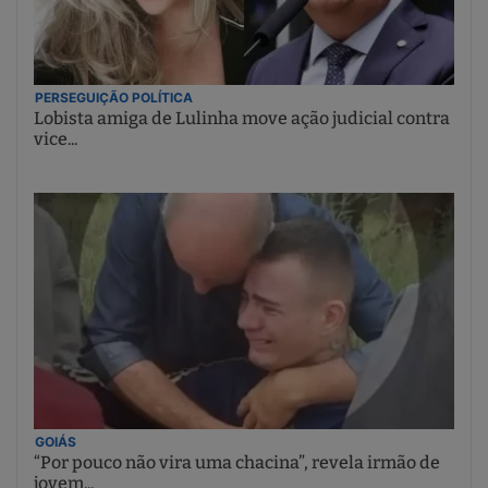
PERSEGUIÇÃO POLÍTICA
Lobista amiga de Lulinha move ação judicial contra
vice...
GOIÁS
“Por pouco não vira uma chacina”, revela irmão de
jovem...