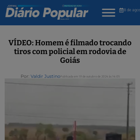
8 de ago
VÍDEO: Homem é filmado trocando
tiros com policial em rodovia de
Goiás
Por:
Valdir Justino
Publicada em 19 de outubro de 2024 às 14:05