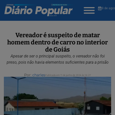
8 de ago
Vereador é suspeito de matar
homem dentro de carro no interior
de Goiás
Apesar de ser o principal suspeito, o vereador não foi
preso, pois não havia elementos suficientes para a prisão
Por:
charles
Publicada em 11 de junho de 2024 às 16:27