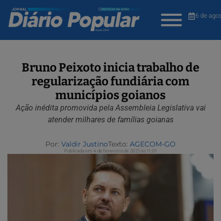
6 de ago
Bruno Peixoto inicia trabalho de
regularização fundiária com
municípios goianos
Ação inédita promovida pela Assembleia Legislativa vai
atender milhares de famílias goianas
Por:
Valdir Justino
Texto:
AGECOM-GO
Publicada em 4 de fevereiro de 2025 às 11:01