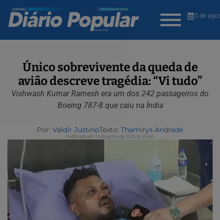
5 de ago
Único sobrevivente da queda de
avião descreve tragédia: “Vi tudo”
Vishwash Kumar Ramesh era um dos 242 passageiros do
Boeing 787-8 que caiu na Índia
Por:
Valdir Justino
Texto:
Thamirys Andrade
Publicada em 13 de junho de 2025 às 13:46