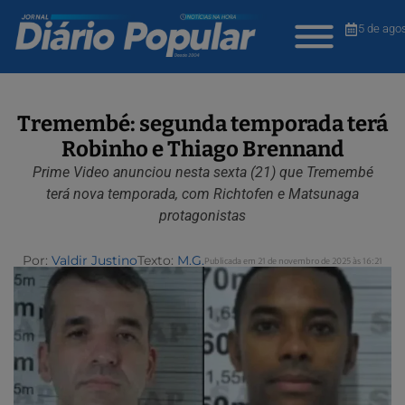
5 de ago
Tremembé: segunda temporada terá
Robinho e Thiago Brennand
Prime Video anunciou nesta sexta (21) que Tremembé
terá nova temporada, com Richtofen e Matsunaga
protagonistas
Por:
Valdir Justino
Texto:
M.G.
Publicada em 21 de novembro de 2025 às 16:21