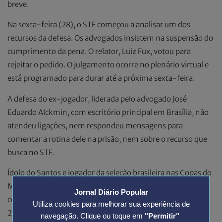
breve.
Na sexta-feira (28), o STF começou a analisar um dos
recursos da defesa. Os advogados insistem na suspensão do
cumprimento da pena. O relator, Luiz Fux, votou para
rejeitar o pedido. O julgamento ocorre no plenário virtual e
está programado para durar até a próxima sexta-feira.
A defesa do ex-jogador, liderada pelo advogado José
Eduardo Alckmin, com escritório principal em Brasília, não
atendeu ligações, nem respondeu mensagens para
comentar a rotina dele na prisão, nem sobre o recurso que
busca no STF.
Ídolo do Santos e jogador da seleção brasileira nas Copas do
Mundo de 2006 e 2010, ele sempre negou que tenha
Jornal Diário Popular
cometido o crime. Pouco antes de ser preso, em março de
Utiliza cookies para melhorar sua experiência de
2024, ele chegou a publicar um vídeo em suas redes sociais
navegação. Clique ou toque em
"Permitir"