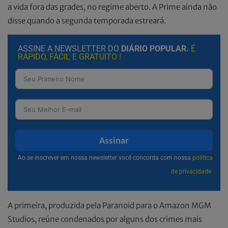
a vida fora das grades, no regime aberto. A Prime ainda não
disse quando a segunda temporada estreará.
ASSINE A NEWSLETTER DO
DIÁRIO POPULAR.
É
RÁPIDO, FÁCIL E GRATUITO !
Assinar
Ao se inscrever em nossa newsletter você concorda com nossa
política
de privacidade.
A primeira, produzida pela Paranoid para o Amazon MGM
Studios, reúne condenados por alguns dos crimes mais