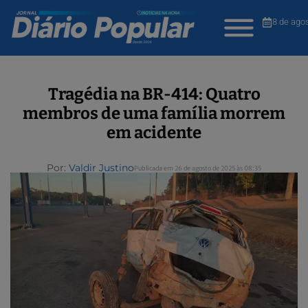
8 de ago
Tragédia na BR-414: Quatro
membros de uma família morrem
em acidente
Por:
Valdir Justino
Publicada em 26 de agosto de 2025 às 08:35