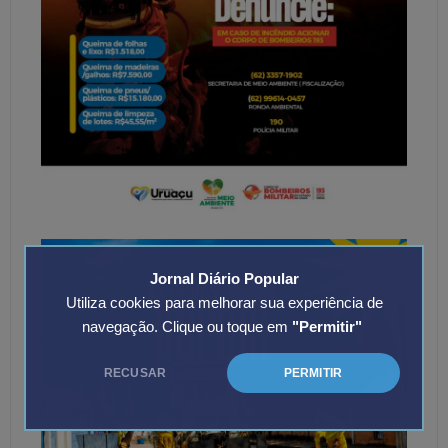
Jornal Diário Popular
Utiliza cookies para melhorar sua experiência de
navegação. Clique ou toque em
"Permitir"
RECUSAR
PERMITIR