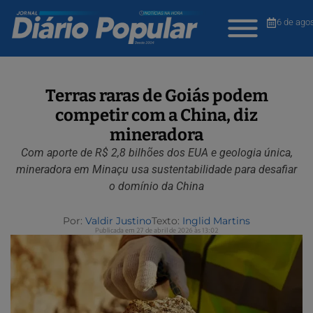
6 de ago
Terras raras de Goiás podem
competir com a China, diz
mineradora
Com aporte de R$ 2,8 bilhões dos EUA e geologia única,
mineradora em Minaçu usa sustentabilidade para desafiar
o domínio da China
Por:
Valdir Justino
Texto:
Inglid Martins
Publicada em 27 de abril de 2026 às 13:02