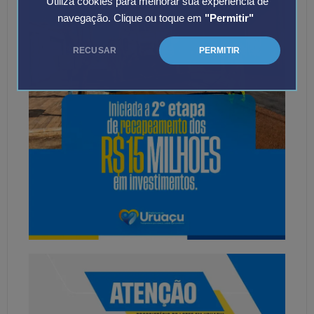
Utiliza cookies para melhorar sua experiência de
navegação. Clique ou toque em
"Permitir"
RECUSAR
PERMITIR