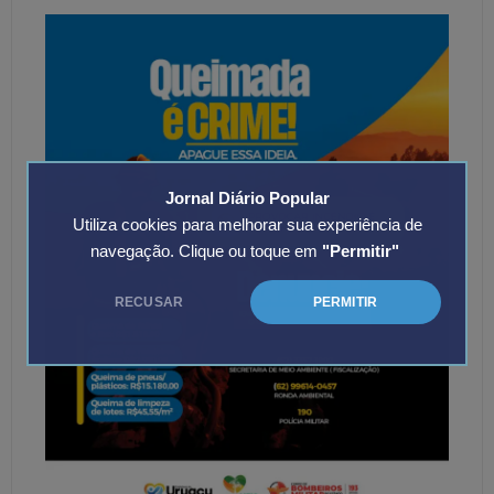
Jornal Diário Popular
Utiliza cookies para melhorar sua experiência de
navegação. Clique ou toque em
"Permitir"
RECUSAR
PERMITIR