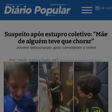
8 de ago
Suspeito após estupro coletivo: “Mãe
de alguém teve que chorar”
Jovens debocharam após cometerem o crime
Por:
Valdir Justino
Texto:
AE*
Publicada em 9 de março de 2026 às 12:17