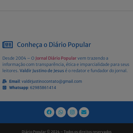
Conheça o Diário Popular
Desde 2004 – O
Jornal Diário Popular
vem trazendo a
informação com transparência, ética e imparcialidade para seus
leitores.
Valdir Justino de Jesus
é o redator e fundador do jornal.
Email
: valdirjustinocontato@gmail.com
Whatsapp
: 62985861414
Diário Popular © 2024 – Todos os direitos reservados