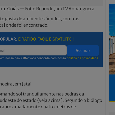
eira, Goiás — Foto: Reprodução/TV Anhanguera
nte gosta de ambientes úmidos, como as
cal onde foi encontrado.
POPULAR.
É RÁPIDO, FÁCIL E GRATUITO !
Assinar
r em nossa newsletter você concorda com nossa
política de privacidade.
hoeira, em Jataí
omando sol tranquilamente nas pedras da
sudoeste do estado (veja acima). Segundo o biólogo
em aproximadamente quatro metros de