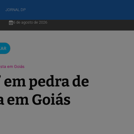
JORNAL DP
6 de agosto de 2026
CAR
ista em Goiás
’ em pedra de
a em Goiás