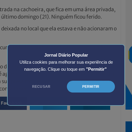
trada na cachoeira, que fica em uma área privada,
o último domingo (21). Ninguém ficou ferido.
 deixada no local que ela estava e não acionaram o
ucuri verde é comum em regiões que tenha água e
Jornal Diário Popular
Utiliza cookies para melhorar sua experiência de
to de ambientes úmidos, então é muito comum
navegação. Clique ou toque em
"Permitir"
é agressiva, mas mata a sua presa por meio de um
 a sua presa morrer por sufocamento. Esta cobra
RECUSAR
PERMITIR
 conta Edson.
Facebook
Twitter
LinkedIn