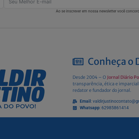
Ao se inscrever em nossa newsletter você conco
Conheça o D
Desde 2004 – O
Jornal Diário P
transparência, ética e imparcial
redator e fundador do jornal.
Email
: valdirjustinocontato@
Whatsapp
: 62985861414