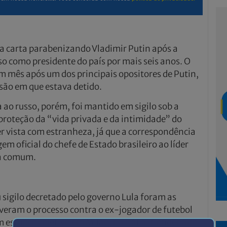
a carta parabenizando Vladimir Putin após a
so como presidente do país por mais seis anos. O
m mês após um dos principais opositores de Putin,
são em que estava detido.
 ao russo, porém, foi mantido em sigilo sob a
proteção da “vida privada e da intimidade” do
r vista com estranheza, já que a correspondência
 oficial do chefe de Estado brasileiro ao líder
oa comum.
 sigilo decretado pelo governo Lula foram as
eram o processo contra o ex-jogador de futebol
m estupro coletivo em Milão, na Itália. Condenado