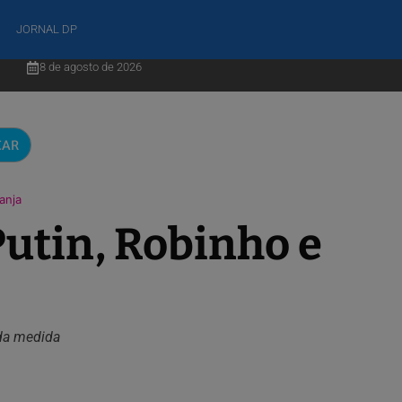
JORNAL DP
8 de agosto de 2026
CAR
anja
Putin, Robinho e
 da medida