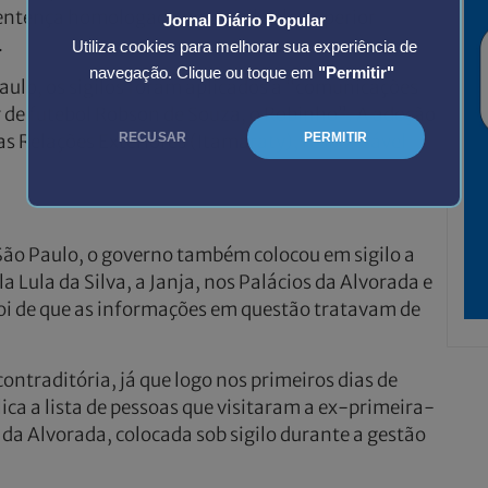
sentença homologada no Brasil pelo Superior
Jornal Diário Popular
.
Utiliza cookies para melhorar sua experiência de
navegação. Clique ou toque em
"Permitir"
aulo, os sigilos foram aplicados a “comunicações
 de futebol Robson de Souza, o Robinho”. A adoção
RECUSAR
PERMITIR
das Relações Exteriores (Itamaraty), responsável
São Paulo, o governo também colocou em sigilo a
Lula da Silva, a Janja, nos Palácios da Alvorada e
foi de que as informações em questão tratavam de
ntraditória, já que logo nos primeiros dias de
ica a lista de pessoas que visitaram a ex-primeira-
da Alvorada, colocada sob sigilo durante a gestão