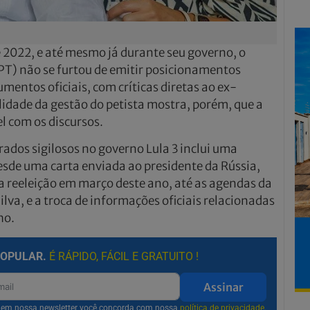
2022, e até mesmo já durante seu governo, o
 (PT) não se furtou de emitir posicionamentos
mentos oficiais, com críticas diretas ao ex-
alidade da gestão do petista mostra, porém, que a
l com os discursos.
ados sigilosos no governo Lula 3 inclui uma
sde uma carta enviada ao presidente da Rússia,
 reeleição em março deste ano, até as agendas da
va, e a troca de informações oficiais relacionadas
ho.
POPULAR.
É RÁPIDO, FÁCIL E GRATUITO !
Assinar
r em nossa newsletter você concorda com nossa
política de privacidade.