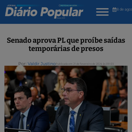
8 de ago
Senado aprova PL que proíbe saídas
temporárias de presos
Por:
Valdir Justino
Publicada em 21 de fevereiro de 2024 às 09:03