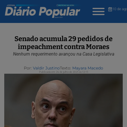
10 de ag
Senado acumula 29 pedidos de
impeachment contra Moraes
Nenhum requerimento avançou na Casa Legislativa
Por:
Valdir Justino
Texto:
Mayara Macedo
Publicada em 24 de julho de 2025 às 12:15