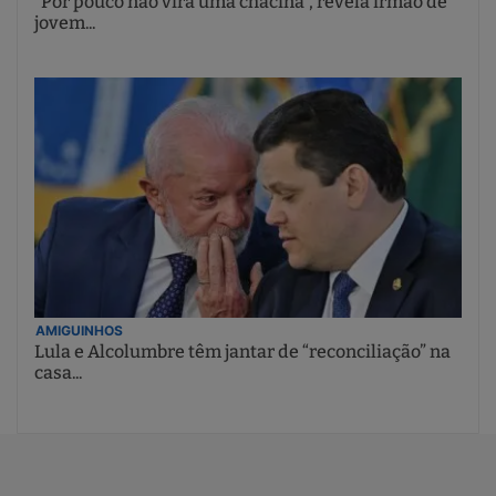
“Por pouco não vira uma chacina”, revela irmão de
jovem...
AMIGUINHOS
Lula e Alcolumbre têm jantar de “reconciliação” na
casa...