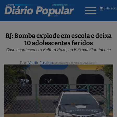
8 de ago
RJ: Bomba explode em escola e deixa
10 adolescentes feridos
Caso aconteceu em Belford Roxo, na Baixada Fluminense
Por:
Valdir Justino
Publicada em 8 de maio de 2026 às 15:11