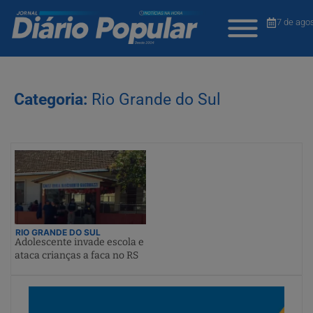
7 de ago
Categoria:
Rio Grande do Sul
RIO GRANDE DO SUL
Adolescente invade escola e
ataca crianças a faca no RS