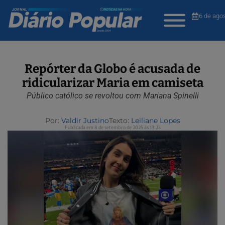
6 de ago
Repórter da Globo é acusada de
ridicularizar Maria em camiseta
Público católico se revoltou com Mariana Spinelli
Por:
Valdir Justino
Texto:
Leiliane Lopes
Publicada em 8 de setembro de 2025 às 13:23