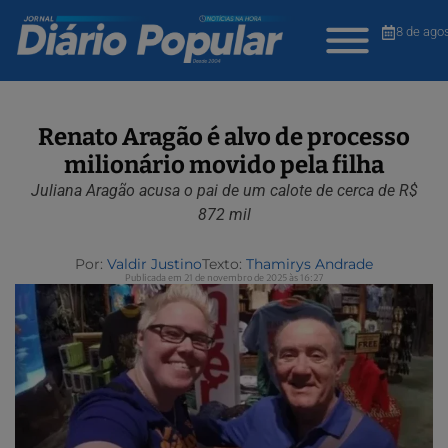
8 de ago
Renato Aragão é alvo de processo
milionário movido pela filha
Juliana Aragão acusa o pai de um calote de cerca de R$
872 mil
Por:
Valdir Justino
Texto:
Thamirys Andrade
Publicada em 21 de novembro de 2025 às 16:27