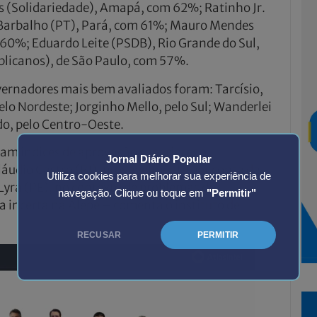
s (Solidariedade), Amapá, com 62%; Ratinho Jr.
 Barbalho (PT), Pará, com 61%; Mauro Mendes
 60%; Eduardo Leite (PSDB), Rio Grande do Sul,
ublicanos), de São Paulo, com 57%.
ernadores mais bem avaliados foram: Tarcísio,
pelo Nordeste; Jorginho Mello, pelo Sul; Wanderlei
do, pelo Centro-Oeste.
am índices de aprovação superiores a
Jornal Diário Popular
áudio Castro (RJ), provavelmente por conta da
Utiliza cookies para melhorar sua experiência de
 Lyra (PE), no contexto de problemas de
navegação. Clique ou toque em
"Permitir"
a incerta na Alepe – comenta o instituto de
RECUSAR
PERMITIR