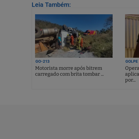
Leia Também:
GO-213
GOLPE
Motorista morre após bitrem
Opera
carregado com brita tombar ...
aplic
por...