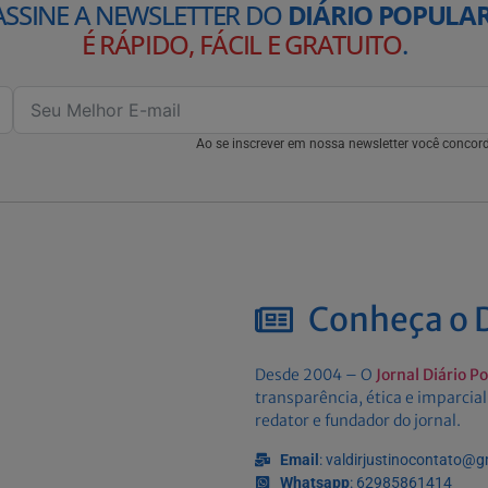
ASSINE A NEWSLETTER DO
DIÁRIO POPULAR
É RÁPIDO, FÁCIL E GRATUITO
.
Ao se inscrever em nossa newsletter você conco
Conheça o D
Desde 2004 – O
Jornal Diário P
transparência, ética e imparcial
redator e fundador do jornal.
Email
: valdirjustinocontato@
Whatsapp
: 62985861414