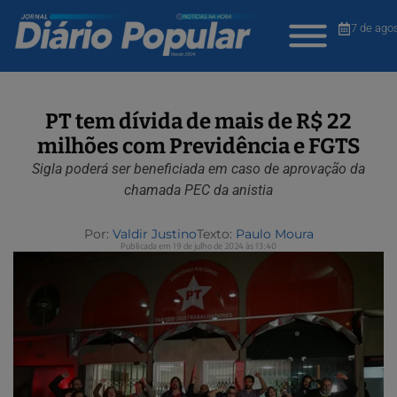
7 de ago
PT tem dívida de mais de R$ 22
milhões com Previdência e FGTS
Sigla poderá ser beneficiada em caso de aprovação da
chamada PEC da anistia
Por:
Valdir Justino
Texto:
Paulo Moura
Publicada em 19 de julho de 2024 às 13:40