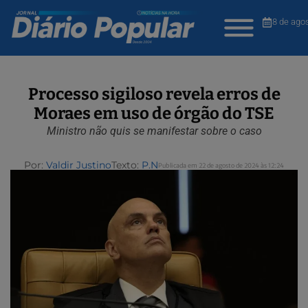
8 de ago
Processo sigiloso revela erros de
Moraes em uso de órgão do TSE
Ministro não quis se manifestar sobre o caso
Por:
Valdir Justino
Texto:
P.N
Publicada em 22 de agosto de 2024 às 12:24