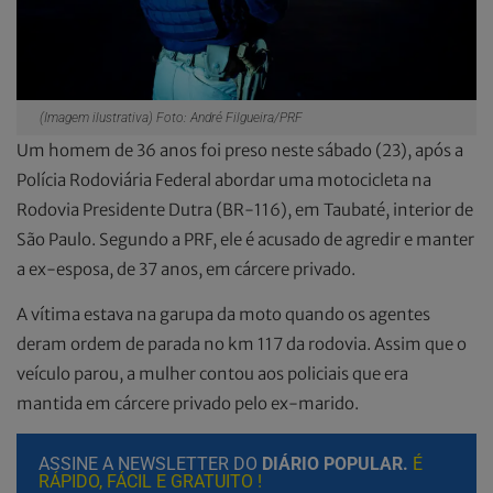
(Imagem ilustrativa) Foto: André Filgueira/PRF
Um homem de 36 anos foi preso neste sábado (23), após a
Polícia Rodoviária Federal abordar uma motocicleta na
Rodovia Presidente Dutra (BR-116), em Taubaté, interior de
São Paulo. Segundo a PRF, ele é acusado de agredir e manter
a ex-esposa, de 37 anos, em cárcere privado.
A vítima estava na garupa da moto quando os agentes
deram ordem de parada no km 117 da rodovia. Assim que o
veículo parou, a mulher contou aos policiais que era
mantida em cárcere privado pelo ex-marido.
ASSINE A NEWSLETTER DO
DIÁRIO POPULAR.
É
RÁPIDO, FÁCIL E GRATUITO !