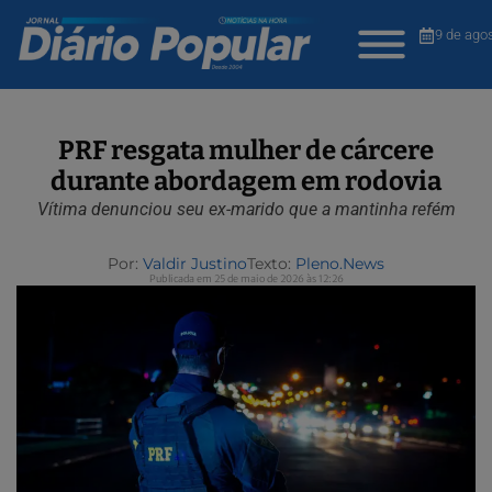
9 de ago
PRF resgata mulher de cárcere
durante abordagem em rodovia
Vítima denunciou seu ex-marido que a mantinha refém
Por:
Valdir Justino
Texto:
Pleno.News
Publicada em 25 de maio de 2026 às 12:26