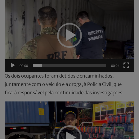
Tocador
de
vídeo
00:00
00:24
Os dois ocupantes foram detidos e encaminhados,
juntamente com o veículo e a droga, à Polícia Civil, que
ficará responsável pela continuidade das investigações.
Tocador
de
vídeo