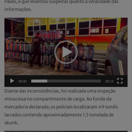
Paulo, o que levantou suspeitas quanto à veracidade das
informações.
Tocador
de
vídeo
00:00
00:13
Diante das inconsistências, foi realizada uma inspeção
minuciosa no compartimento de carga. Ao fundo da
mercadoria declarada, os policiais localizaram 49 tonéis
lacrados contendo aproximadamente 1,5 tonelada de
skunk.