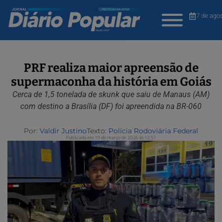
7 de ago
PRF realiza maior apreensão de
supermaconha da história em Goiás
Cerca de 1,5 tonelada de skunk que saiu de Manaus (AM)
com destino a Brasília (DF) foi apreendida na BR-060
Por:
Valdir Justino
Texto:
Polícia Rodoviária Federal
Publicada em 19 de março de 2026 às 12:57