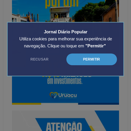
Jornal Diário Popular
Utiliza cookies para melhorar sua experiência de
navegação. Clique ou toque em
"Permitir"
RECUSAR
PERMITIR