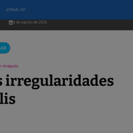
JORNAL DP
8 de agosto de 2026
CAR
m Anápolis
 irregularidades
lis