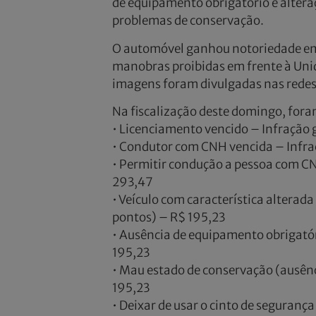
de equipamento obrigatório e alteraç
problemas de conservação.
O automóvel ganhou notoriedade em
manobras proibidas em frente à Uni
imagens foram divulgadas nas redes 
Na fiscalização deste domingo, foram
• Licenciamento vencido – Infração 
• Condutor com CNH vencida – Infra
• Permitir condução a pessoa com CN
293,47
• Veículo com característica alterada
pontos) – R$ 195,23
• Ausência de equipamento obrigatór
195,23
• Mau estado de conservação (ausênc
195,23
• Deixar de usar o cinto de seguranç