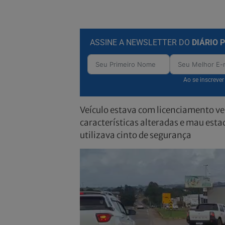
ASSINE A NEWSLETTER DO
DIÁRIO 
Ao se inscreve
Veículo estava com licenciamento v
características alteradas e mau es
utilizava cinto de segurança
Tocador
de
vídeo