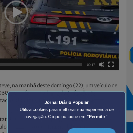
00:17
reteve, na manhã deste domingo (22), um veículo de
060, no perímetro urbano de Anápolis. A
do à segurança viária e resultou na remoção do
Jornal Diário Popular
Utiliza cookies para melhorar sua experiência de
navegação. Clique ou toque em
"Permitir"
stataram uma série de irregularidades
culo apresentava licenciamento vencido, ausência