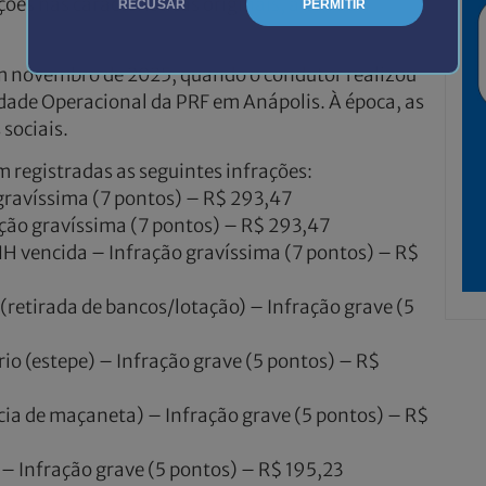
ões nas características originais, além de
RECUSAR
PERMITIR
 novembro de 2025, quando o condutor realizou
dade Operacional da PRF em Anápolis. À época, as
sociais.
 registradas as seguintes infrações:
gravíssima (7 pontos) – R$ 293,47
ção gravíssima (7 pontos) – R$ 293,47
H vencida – Infração gravíssima (7 pontos) – R$
 (retirada de bancos/lotação) – Infração grave (5
io (estepe) – Infração grave (5 pontos) – R$
ia de maçaneta) – Infração grave (5 pontos) – R$
a – Infração grave (5 pontos) – R$ 195,23